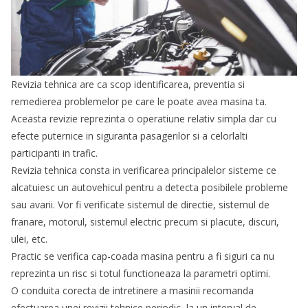
Revizia tehnica are ca scop identificarea, preventia si
remedierea problemelor pe care le poate avea masina ta.
Aceasta revizie reprezinta o operatiune relativ simpla dar cu
efecte puternice in siguranta pasagerilor si a celorlalti
participanti in trafic.
Revizia tehnica consta in verificarea principalelor sisteme ce
alcatuiesc un autovehicul pentru a detecta posibilele probleme
sau avarii. Vor fi verificate sistemul de directie, sistemul de
franare, motorul, sistemul electric precum si placute, discuri,
ulei, etc.
Practic se verifica cap-coada masina pentru a fi siguri ca nu
reprezinta un risc si totul functioneaza la parametri optimi.
O conduita corecta de intretinere a masinii recomanda
efectuarea unei revizii tehnice periodic, la un interval de